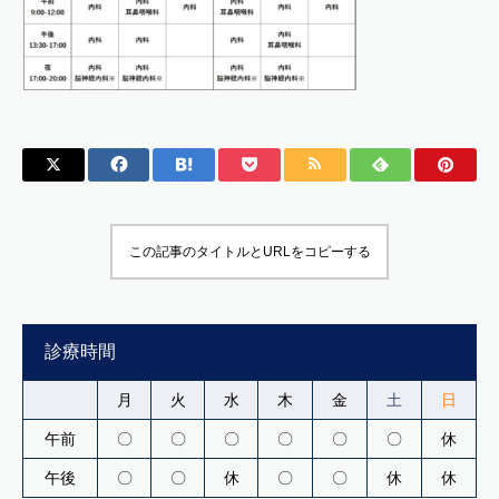
この記事のタイトルとURLをコピーする
診療時間
月
火
水
木
金
土
日
午前
〇
〇
〇
〇
〇
〇
休
午後
〇
〇
休
〇
〇
休
休