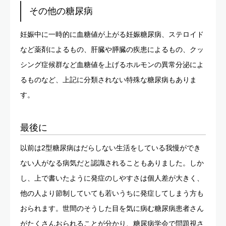
その他の糖尿病
妊娠中に一時的に血糖値が上がる妊娠糖尿病、ステロイド
など薬剤によるもの、肝臓や膵臓の疾患によるもの、クッ
シング症候群など血糖値を上げるホルモンの異常分泌によ
るものなど、上記に分類されない特殊な糖尿病もありま
す。
最後に
以前は2型糖尿病はだらしない生活をしている我慢ができ
ない人がなる病気だと認識されることもありました。しか
し、上で書いたように発症のしやすさは個人差が大きく、
他の人より節制していても若いうちに発症してしまう方も
おられます。世間のそうした目を気に病む糖尿病患者さん
がたくさんおられることが分かり、糖尿病学会で問題視さ