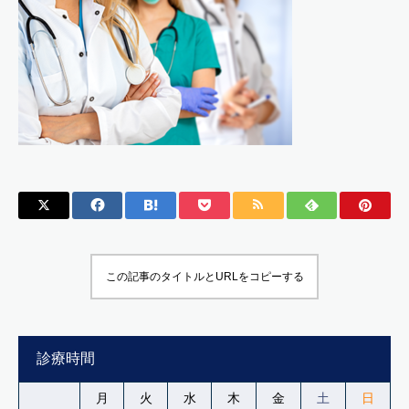
この記事のタイトルとURLをコピーする
診療時間
月
火
水
木
金
土
日