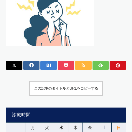
この記事のタイトルとURLをコピーする
診療時間
月
火
水
木
金
土
日