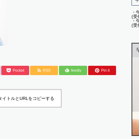
・午
(受
・午
(受
Pocket
RSS
feedly
Pin it
タイトルとURLをコピーする