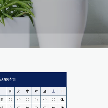
診療時間
月
火
水
木
金
土
日
午前
〇
〇
〇
〇
〇
〇
休