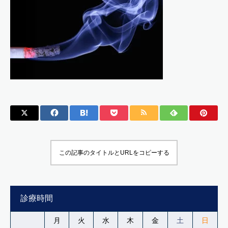
この記事のタイトルとURLをコピーする
診療時間
月
火
水
木
金
土
日