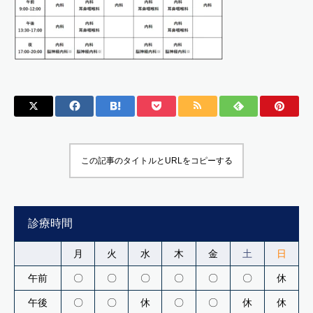
この記事のタイトルとURLをコピーする
診療時間
月
火
水
木
金
土
日
午前
〇
〇
〇
〇
〇
〇
休
午後
〇
〇
休
〇
〇
休
休