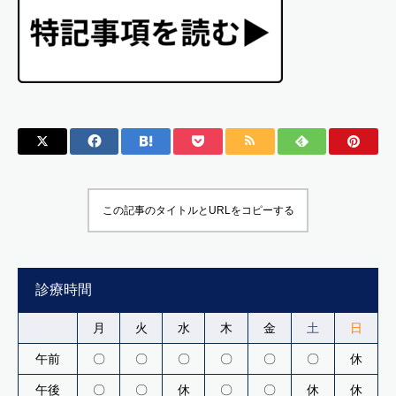
この記事のタイトルとURLをコピーする
診療時間
月
火
水
木
金
土
日
午前
〇
〇
〇
〇
〇
〇
休
午後
〇
〇
休
〇
〇
休
休